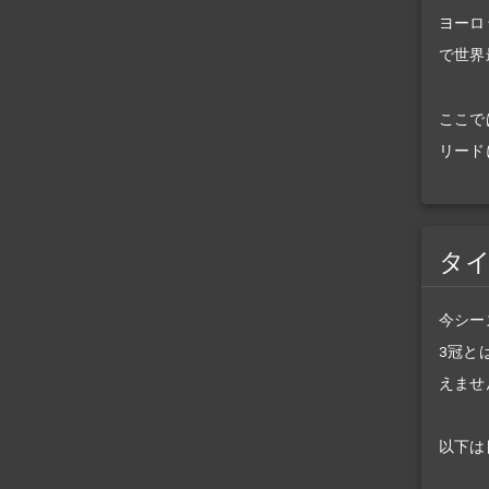
ヨーロ
で世界
ここで
リード
タ
今シー
3冠と
えませ
以下は