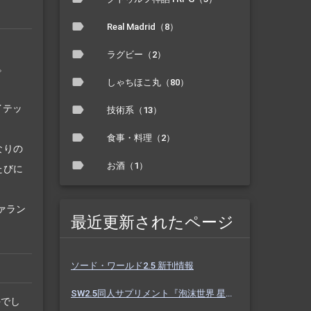
Real Madrid（8）
ラグビー（2）
。
しゃちほこ丸（80）
イテッ
技術系（13）
食事・料理（2）
なりの
お酒（1）
たびに
ァラン
最近更新されたページ
ソード・ワールド2.5 新刊情報
SW2.5同人サプリメント『泡沫世界 星と砂のノクターン』 #ホスノク
手でし