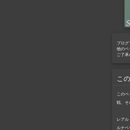
ブログ
他のペ
ご了承
こ
このペ
戦、そ
レアル
ルナベ