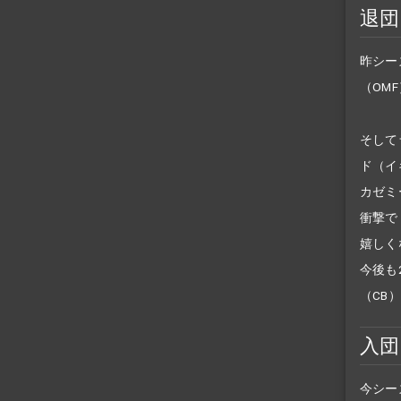
退団
昨シー
（OM
そして
ド（イ
カゼミ
衝撃で
嬉しく
今後も
（CB
入団
今シー