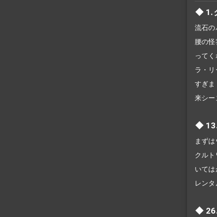
1
流石の
腰の怪
ってく
ラ・リ
すぎま
来シー
1
まずは
クルト
いては
レンタ
2