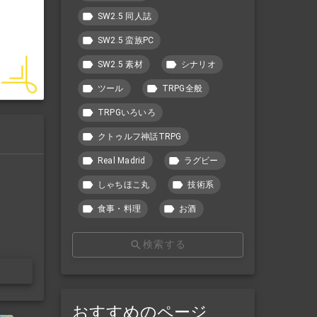
SW2.5 同人誌
SW2.5 蛮族PC
SW2.5 素材
シナリオ
ツール
TRPG全般
TRPGいろいろ
クトゥルフ神話TRPG
Real Madrid
ラグビー
しゃちほこ丸
技術系
食事・料理
お酒
検索する
おすすめのページ