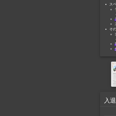
ス
そ
入退