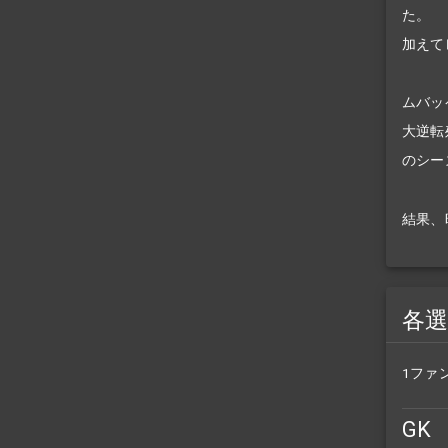
た。
加えて
ムバッ
大逆転
のシー
結果、
各
1ファ
GK