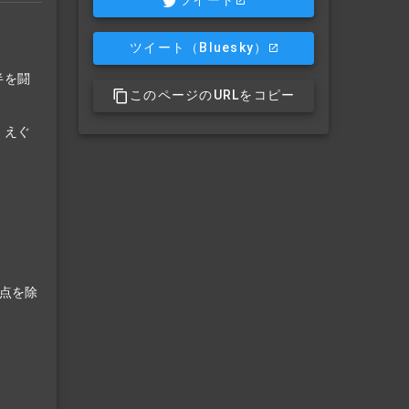
ツイート
ツイート
（Bluesky）
半を闘
このページのURLをコピー
、えぐ
点を除