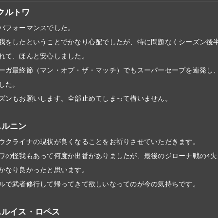
.クルトワ
パフォーマンスでした。
我をしたということでかなり心配でしたが、特に問題なくシーズン後
れて、ほんと安心しました。
ーガ最終節（マン・オブ・ザ・マッチ）でもスーパーセーブを連発し
した。
ズンもお願いします。全部止めてしまって構いません。
3.ルニン
ウクライナの現状が良くなることをお祈りさせていただきます。
ワの怪我もあって何度か出番がありましたが、最後のジローナ戦の4失
かなり良かったと思います。
ルで武者修行して帰ってきて欲しいなってのが今の気持ちです。
6.ルイス・ロペス