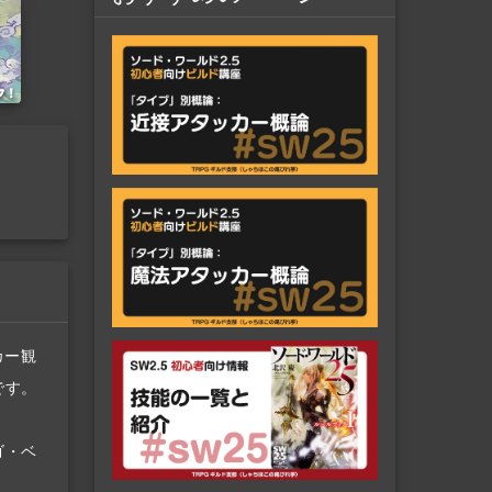
カー観
です。
ゴ・ベ