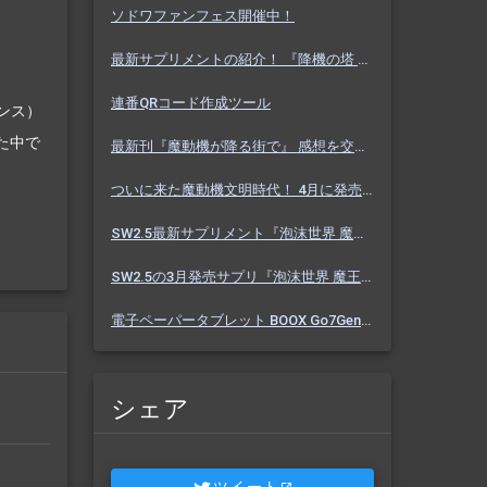
ソドワファンフェス開催中！
最新サプリメントの紹介！ 『降機の塔 ヴァセーゴ』 魔動機好きなら必見！ 随伴魔動機と旅に出よう！
連番QRコード作成ツール
ンス）
た中で
最新刊『魔動機が降る街で』 感想を交えて紹介します！ 魔動機テーマの小説！ おもしろいデータも多数！
ついに来た魔動機文明時代！ 4月に発売のソドワ最新刊 『魔動機が降る街で』 紹介・予想・考察！
SW2.5最新サプリメント『泡沫世界 魔王宮殿』 バーっと読んだ感想を交えて紹介します！！
SW2.5の3月発売サプリ『泡沫世界 魔王宮殿』 これまでにわかった内容を予想を交えて紹介
電子ペーパータブレット BOOX Go7Gen2 購入しました【Eink】
シェア