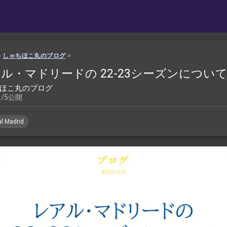
>
しゃちほこ丸のブログ
>
ル・マドリードの 22-23シーズンについ
ほこ丸のブログ
6/5公開
l Madrid