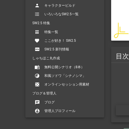
キャラクタービルド
いろいろなSW2.5一覧
SW2.5 特集
特集一覧
ここが好き！ SW2.5
SW2.5 新刊情報
目次
しゃちほこ丸作成
無料公開シナリオ（8本）
和風ソドワ「シナノシマ」
オンラインセッション用素材
ブログ＆管理人
ブログ
管理人プロフィール