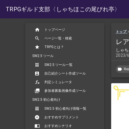
TRPGギルド支部
〈しゃちほこの尾びれ亭〉
トップページ
トップ
ページ一覧・検索
レア
TRPGとは？
しゃち
2023/
SW2.5 ツール
SW2.5 ツール一覧
Rea
自己紹介シート作成ツール
判定シミュレータ
参加者募集画像作成ツール
SW2.5 初心者向け
SW2.5 初心者向け情報一覧
おすすめサプリメント
おすすめシナリオ