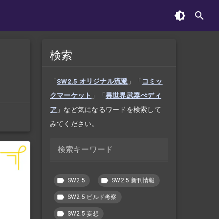
検索
て
「
SW2.5 オリジナル流派
」「
コミッ
クマーケット
」「
異世界武器ぺディ
ア
」など気になるワードを検索して
みてください。
検索キーワード
SW2.5
SW2.5 新刊情報
SW2.5 ビルド考察
SW2.5 妄想