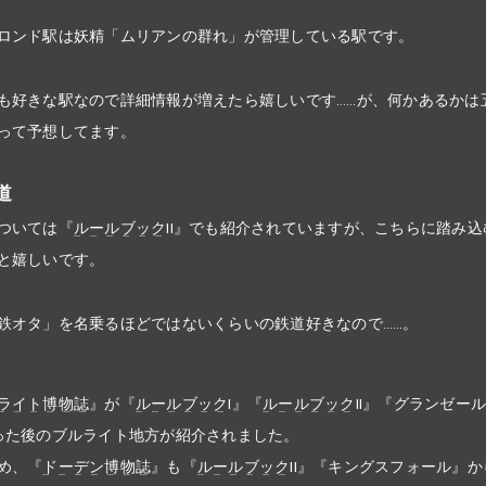
ロンド駅は妖精「ムリアンの群れ」が管理している駅です。
も好きな駅なので詳細情報が増えたら嬉しいです……が、何かあるかは
って予想してます。
道
ついては『
ルールブック
II』でも紹介されていますが、こちらに踏み込
と嬉しいです。
鉄オタ」を名乗るほどではないくらいの鉄道好きなので……。
ライト博物誌
』が『
ルールブック
I』『
ルールブック
II』『グランゼー
った後のブルライト地方が紹介されました。
め、『
ドーデン博物誌
』も『
ルールブック
II』『キングスフォール』か