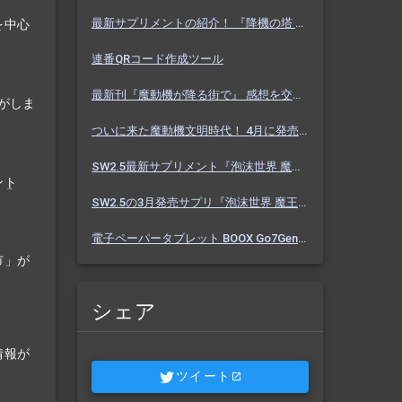
最新サプリメントの紹介！ 『降機の塔 ヴァセーゴ』 魔動機好きなら必見！ 随伴魔動機と旅に出よう！
を中心
連番QRコード作成ツール
最新刊『魔動機が降る街で』 感想を交えて紹介します！ 魔動機テーマの小説！ おもしろいデータも多数！
がしま
ついに来た魔動機文明時代！ 4月に発売のソドワ最新刊 『魔動機が降る街で』 紹介・予想・考察！
SW2.5最新サプリメント『泡沫世界 魔王宮殿』 バーっと読んだ感想を交えて紹介します！！
ント
SW2.5の3月発売サプリ『泡沫世界 魔王宮殿』 これまでにわかった内容を予想を交えて紹介
電子ペーパータブレット BOOX Go7Gen2 購入しました【Eink】
市」が
シェア
情報が
ツイート