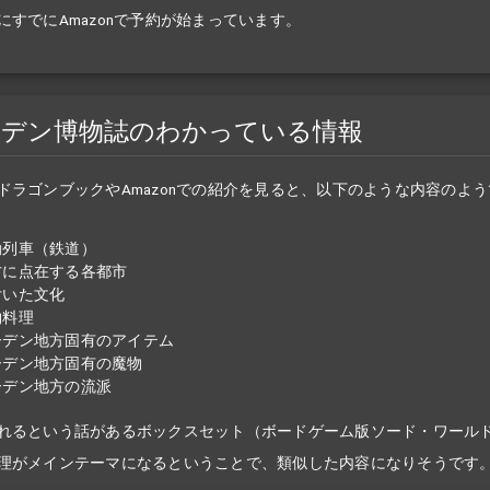
にすでにAmazonで予約が始まっています。
ーデン博物誌のわかっている情報
ドラゴンブックやAmazonでの紹介を見ると、以下のような内容のよ
動列車（鉄道）
方に点在する各都市
付いた文化
物料理
ーデン地方固有のアイテム
ーデン地方固有の魔物
ーデン地方の
流派
れるという話があるボックスセット（ボードゲーム版ソード・ワールド2
理がメインテーマになるということで、類似した内容になりそうです