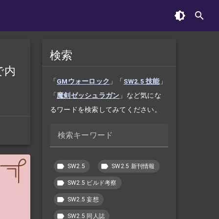
検索
で内
「
GMウォーロック
」「
SW2.5 技能
」
「
魔剣ゼッシュラガン
」など気にな
るワードを検索してみてください。
検索キーワード
SW2.5
SW2.5 新刊情報
SW2.5 ビルド考察
SW2.5 妄想
SW2.5 同人誌