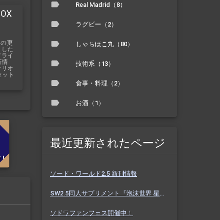
Real Madrid（8）
OX
ラグビー（2）
報の更
しゃちほこ丸（80）
ました
アライ
新情
技術系（13）
ナリオ
セット
食事・料理（2）
お酒（1）
最近更新されたページ
ソード・ワールド2.5 新刊情報
SW2.5同人サプリメント『泡沫世界 星と砂のノクターン』 #ホスノク
ソドワファンフェス開催中！