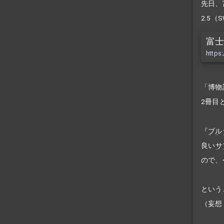
先日、
2.5（
富
https
「博物
2冊目
『
ブル
良い
サ
ので、
という
（妄想