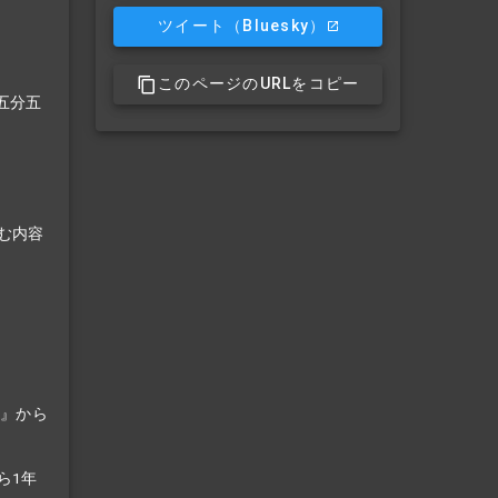
ツイート
（Bluesky）
このページのURLをコピー
五分五
む内容
ル』から
ら1年