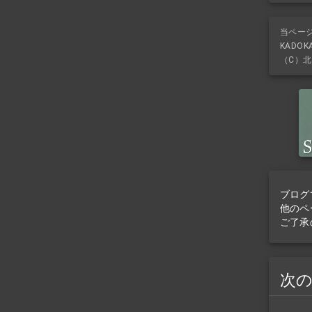
当ペー
KADO
（C）北
ブログ
他のペ
ご了承
次の