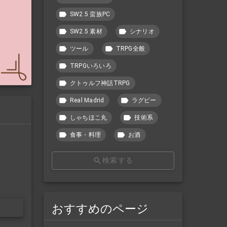
SW2.5 蛮族PC
SW2.5 素材
シナリオ
ツール
TRPG全般
TRPGいろいろ
クトゥルフ神話TRPG
Real Madrid
ラグビー
しゃちほこ丸
技術系
食事・料理
お酒
検索する
おすすめのページ