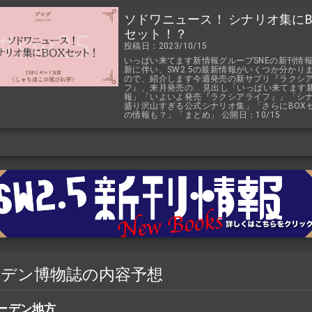
ソドワニュース！ シナリオ集にB
セット！？
投稿日：2023/10/15
いっぱい来てます新情報グループSNEの新刊情
新に伴い、SW2.5の最新情報がいくつか分かり
ので、紹介します今週発売の新サプリ『ラクシ
フ』、来月発売の... 見出し「いっぱい来てます
報」「いよいよ発売『ラクシアライフ』」「シ
盛り沢山すぎる公式シナリオ集」「さらにBOX
の情報も？」「まとめ」 公開日：10/15
ーデン博物誌の内容予想
ーデン地方