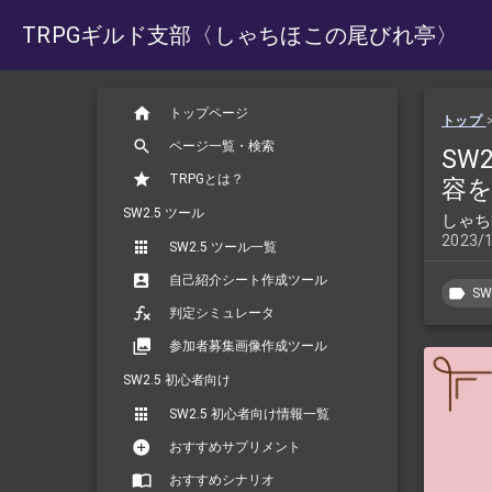
TRPGギルド支部
〈しゃちほこの尾びれ亭〉
トップページ
トップ
ページ一覧・検索
SW
TRPGとは？
容
SW2.5 ツール
しゃち
2023/
SW2.5 ツール一覧
自己紹介シート作成ツール
SW
判定シミュレータ
参加者募集画像作成ツール
SW2.5 初心者向け
SW2.5 初心者向け情報一覧
おすすめサプリメント
おすすめシナリオ