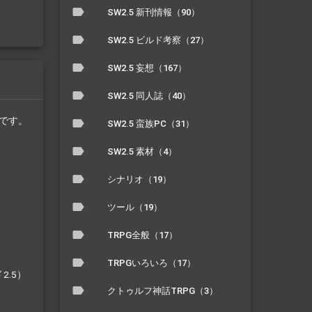
SW2.5 新刊情報（90）
SW2.5 ビルド考察（27）
SW2.5 妄想（167）
SW2.5 同人誌（40）
うです。
SW2.5 蛮族PC（31）
SW2.5 素材（4）
シナリオ（19）
ツール（19）
TRPG全般（17）
TRPGいろいろ（17）
.5）
クトゥルフ神話TRPG（3）
。