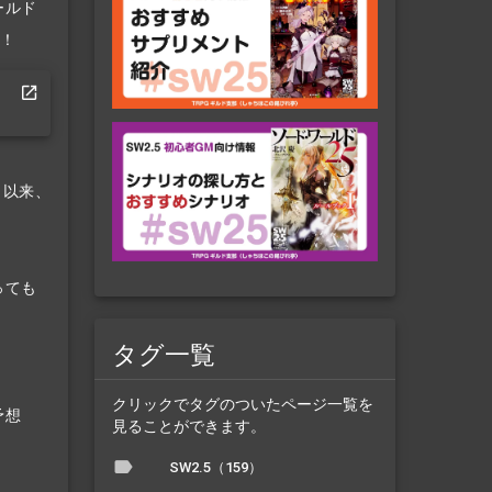
ールド
た！
』以来、
っても
タグ一覧
クリックでタグのついたページ一覧を
予想
見ることができます。
SW2.5（159）