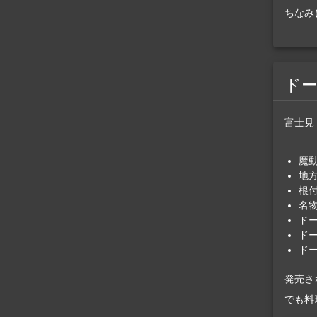
ちなみ
ド
富士見
魔
地
根
名
ド
ド
ド
発売さ
でも料