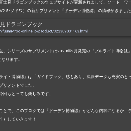
富士見ドラゴンブックのウェブサイトが更新されまして、ソード・ワ
SW2.5/ソドワ）の新
サプリメント
『
ドーデン博物誌
』の情報がきまし
士見ドラゴンブック
://fujimi-trpg-online.jp/product/322309001163.html
誌」シリーズの
サプリメント
は2023年2月発売の『
ブルライト博物誌
となります。
ライト博物誌
』は「ガイドブック」感もあり、
流派
データも充実のと
プリメント
でした。
今回もとっても楽しみです。
ことで、このブログでは『
ドーデン博物誌
』がどんな内容になるか、
？）していきます！