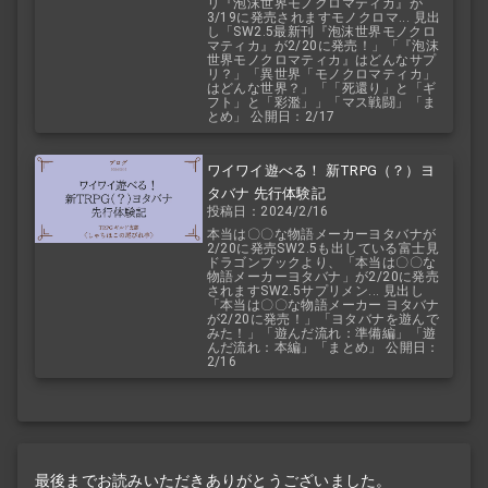
リ『泡沫世界モノクロマティカ』が
3/19に発売されますモノクロマ... 見出
し「SW2.5最新刊『泡沫世界モノクロ
マティカ』が2/20に発売！」「『泡沫
世界モノクロマティカ』はどんなサプ
リ？」「異世界「モノクロマティカ」
はどんな世界？」「「死還り」と「ギ
フト」と「彩濫」」「マス戦闘」「ま
とめ」 公開日：2/17
ワイワイ遊べる！ 新TRPG（？）ヨ
タバナ 先行体験記
投稿日：2024/2/16
本当は〇〇な物語メーカーヨタバナが
2/20に発売SW2.5も出している富士見
ドラゴンブックより、「本当は〇〇な
物語メーカーヨタバナ」が2/20に発売
されますSW2.5サプリメン... 見出し
「本当は〇〇な物語メーカー ヨタバナ
が2/20に発売！」「ヨタバナを遊んで
みた！」「遊んだ流れ：準備編」「遊
んだ流れ：本編」「まとめ」 公開日：
2/16
最後までお読みいただきありがとうございました。