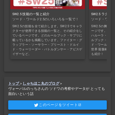
SW2.5 技能の一覧と紹介
SW2.5 ラク
ソード・ワールド2.5のいろいろを一覧で！
ソード・ワール
SW2.5の技能を全て紹介します。SW2.5でキャラ
SW2.5の舞台
クターが使用できる技能の一覧と、その紹介をし
ージです。ライ
ているページです。どのルールブック・サプリに
ハルーラ・エイ
載っているかも掲載しています。ファイター・グ
ルブック・サプ
ラップラー・ソーサラー・プリースト・ドルイ
ド・ワールド2.
ド・ウォーリーダー・バトルダンサー・アビスゲ
世界 龍骸剣刃
イザーなど。
も紹介！
トップ
>
しゃちほこ丸のブログ
>
ヴォーパルのっちさんの ソドワの考察やデータが とっても
面白いという話
このページをツイート