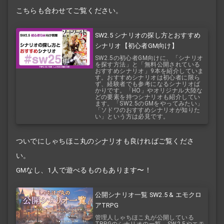
こちらも合わせてご覧ください。
SW2.5 シナリオの探し方とおすすめ
シナリオ【初心者GM向け】
SW2.5の初心者GM向けに、「シナリオ
を探す方法」と「無料公開されている
おすすめシナリオ」9本を紹介していま
す。おすすめシナリオは初心者に限ら
ず、経験者でも参考になるシナリオば
かりです。「HO」やオリジナル大陸な
どの要素を持つシナリオも紹介してい
ます。「SW2.5のGMをやってみたい」
「ソドワのおすすめシナリオが知りた
い」という方は必見です。
ついでにしゃちほこ丸の
シナリオ
も良ければご覧くださ
い。
GMなし、1人で遊べるものもあります〜！
公開シナリオ一覧 SW2.5 & エモクロ
アTRPG
管理人しゃちほこ丸が公開している