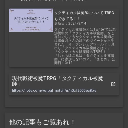
タクティカル祓魔師について TRPG
もできてる！！
更新日：2024/3/14
タクティカル祓魔師とはTwitterで話題
沸騰中の「タクティカル祓魔師」をご
存知でしょうかタクティカル祓魔師と
は御伽月さんの以下のツイートから生
まれた「オープンシェアワールド... 見
出し「タクティカル祓魔師とは？」
「タクティカル祓魔師のTRPG！！」
「しゃちほこ丸は「タクティカル祓魔
師」に参加しないの？」「まとめ」 公
開日：3/13
現代戦術祓魔TRPG「タクティカル祓魔
師」
https://note.com/vorpal_notch/n/n0cf2005ea8be
他の記事もご覧あれ！