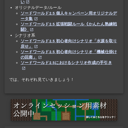
い
オリジナルデータ/ルール
ソードワールド2.5 個人キャンペーン用オリジナルデ
ータ集
ソードワールド2.5 拡張戦闘ルール《かんたん熟練戦
闘》
シナリオ
系
ソードワールド2.5 初心者向けシナリオ「水源を取り
戻せ」
ソードワールド2.5 初心者向けシナリオ「機械仕掛け
の回廊」
ソードワールド2.5におけるシナリオ作成の手引き
では、それぞれ見ていきましょう！