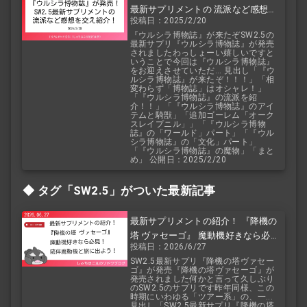
最新サプリメントの 流派など感想を
投稿日：2025/2/20
交え紹介！
『ウルシラ博物誌』が来たぞSW2.5の
最新サプリ『ウルシラ博物誌』が発売
されましたわっしょーい嬉しいですと
いうことで今回は『ウルシラ博物誌』
をお迎えさせていただ... 見出し「『ウ
ルシラ博物誌』が来たぞ！！！」「相
変わらず「博物誌」はオシャレ！」
「『ウルシラ博物誌』の流派を紹
介！！」「『ウルシラ博物誌』のアイ
テムと騎獣」「追加ゴーレム「オーク
スレイプニル」」「『ウルシラ博物
誌』の「ワールド」パート」「『ウル
シラ博物誌』の「文化」パート」
「『ウルシラ博物誌』の魔物」「まと
め」 公開日：2025/2/20
タグ「SW2.5」がついた最新記事
最新サプリメントの紹介！ 『降機の
塔 ヴァセーゴ』 魔動機好きなら必
投稿日：2026/6/27
見！ 随伴魔動機と旅に出よう！
SW2.5最新サプリ『降機の塔ヴァセー
ゴ』が発売『降機の塔ヴァセーゴ』が
発売されました何かと言って久しぶり
のSW2.5のサプリです昨年同様、この
時期にいわゆる「ツアー系」の、一...
見出し「SW2.5最新サプリ『降機の塔