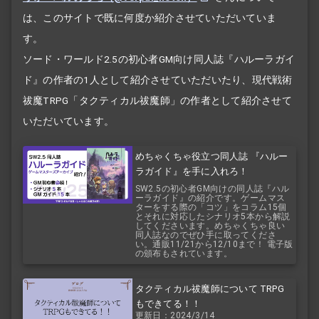
は、このサイトで既に何度か紹介させていただいていま
す。
ソード・ワールド2.5の初心者GM向け同人誌『ハルーラガイ
ド』の作者の1人として紹介させていただいたり、現代戦術
祓魔TRPG「タクティカル祓魔師」の作者として紹介させて
いただいています。
めちゃくちゃ役立つ同人誌 『ハルー
ラガイド』を手に入れろ！
SW2.5の初心者GM向けの同人誌『ハル
ーラガイド』の紹介です。ゲームマス
ターをする際の「コツ」をコラム15個
とそれに対応したシナリオ5本から解説
してくださいます。めちゃくちゃ良い
同人誌なのでぜひ手に取ってくださ
い。通販11/21から12/10まで！ 電子版
の頒布もされています。
タクティカル祓魔師について TRPG
もできてる！！
更新日：2024/3/14