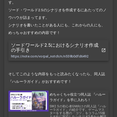
す。
ソード・ワールド2.5の
シナリオ
を作成するにあたってのノ
ウハウが詰まってます。
シナリオ
を書いたことがある人にも、これからの人にも、
めっちゃおすすめの内容です！
ソードワールド2.5における
シナリオ
作成
の手引き
https://note.com/vorpal_notch/n/n559b0dfd6492
そしてこのような内容をもっと読みたくなったら、同人誌
『ハルーラガイド』がおすすめです！
めちゃくちゃ役立つ同人誌 『ハルー
ラガイド』を手に入れろ！
SW2.5の初心者GM向けの同人誌『ハル
ーラガイド』の紹介です。ゲームマス
ターをする際の「コツ」をコラム15個
とそれに対応したシナリオ5本から解説