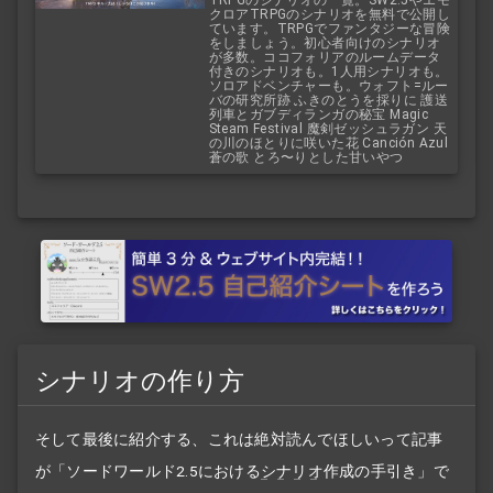
TRPGのシナリオの一覧。SW2.5やエモ
クロアTRPGのシナリオを無料で公開し
ています。TRPGでファンタジーな冒険
をしましょう。初心者向けのシナリオ
が多数。ココフォリアのルームデータ
付きのシナリオも。1人用シナリオも。
ソロアドベンチャーも。ウォフト=ルー
バの研究所跡 ふきのとうを採りに 護送
列車とガブディランガの秘宝 Magic
Steam Festival 魔剣ゼッシュラガン 天
の川のほとりに咲いた花 Canción Azul
蒼の歌 とろ〜りとした甘いやつ
シナリオの作り方
そして最後に紹介する、これは絶対読んでほしいって記事
が「ソードワールド2.5における
シナリオ
作成の手引き」で