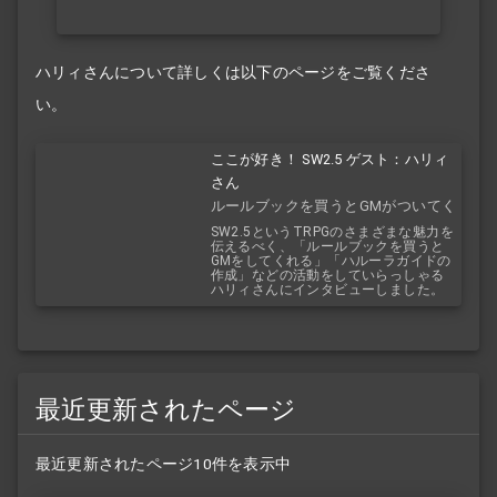
ハリィさんについて詳しくは以下のページをご覧くださ
い。
ここが好き！ SW2.5 ゲスト：ハリィ
さん
ルールブックを買うとGMがついてく
る！？
SW2.5というTRPGのさまざまな魅力を
伝えるべく、「ルールブックを買うと
GMをしてくれる」「ハルーラガイドの
作成」などの活動をしていらっしゃる
ハリィさんにインタビューしました。
最近更新されたページ
最近更新されたページ10件を表示中