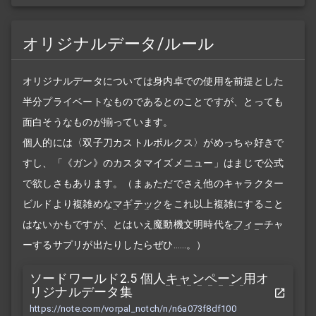
オリジナルデータ/ルール
オリジナルデータについては身内卓での使用を前提とした
半分プライベートなものであるとのことですが、とっても
面白そうなものが揃っています。
個人的には〈双子刀カストルポルクス〉がめっちゃ好きで
すし、「《ガン》のカスタマイズメニュー」はまじで公式
で欲しさもあります。（まぁただでさえ他のキャラクター
ビルドより複雑めな
マギテック
をこれ以上複雑にすること
はないかもですが、とはいえ魔動機文明時代を
フィー
チャ
ーするサプリが出たりしたらぜひ……。）
ソードワールド2.5 個人
キャンペーン
用オ
リジナルデータ集
https://note.com/vorpal_notch/n/n6a073f8df100