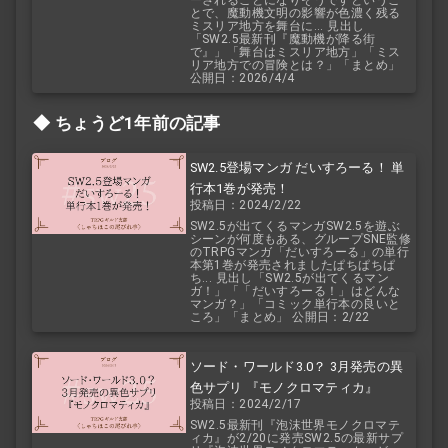
とで、魔動機文明の影響が色濃く残る
ミスリア地方を舞台に... 見出し
「SW2.5最新刊『魔動機が降る街
で』」「舞台はミスリア地方」「ミス
リア地方での冒険とは？」「まとめ」
公開日：2026/4/4
ちょうど1年前の記事
SW2.5登場マンガ だいすろーる！ 単
行本1巻が発売！
投稿日：2024/2/22
SW2.5が出てくるマンガSW2.5を遊ぶ
シーンが何度もある、グループSNE監修
のTRPGマンガ「だいすろーる」の単行
本第1巻が発売されましたぱちぱちぱ
ち... 見出し「SW2.5が出てくるマン
ガ！」「「だいすろーる！」はどんな
マンガ？」「コミック単行本の良いと
ころ」「まとめ」 公開日：2/22
ソード・ワールド3.0？ 3月発売の異
色サプリ 『モノクロマティカ』
投稿日：2024/2/17
SW2.5最新刊『泡沫世界モノクロマテ
ィカ』が2/20に発売SW2.5の最新サプ