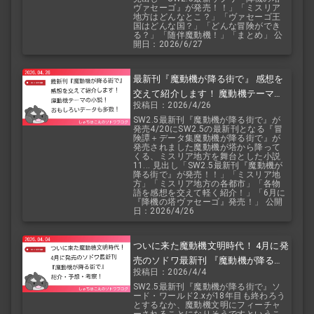
ヴァセーゴ』が発売！！」「ミスリア
地方はどんなとこ？」「ヴァセーゴ王
国はどんな国？」「どんな冒険ができ
る？」「随伴魔動機！」「まとめ」 公
開日：2026/6/27
最新刊『魔動機が降る街で』 感想を
交えて紹介します！ 魔動機テーマの
投稿日：2026/4/26
小説！ おもしろいデータも多数！
SW2.5最新刊『魔動機が降る街で』が
発売4/20にSW2.5の最新刊となる『冒
険譚＋データ集魔動機が降る街で』が
発売されました魔動機が塔から降って
くる、ミスリア地方を舞台とした小説
11... 見出し「SW2.5最新刊『魔動機が
降る街で』が発売！！」「ミスリア地
方」「ミスリア地方の各都市」「各物
語を感想を交えて軽く紹介！」「6月に
『降機の塔ヴァセーゴ』発売！」 公開
日：2026/4/26
ついに来た魔動機文明時代！ 4月に発
売のソドワ最新刊 『魔動機が降る街
投稿日：2026/4/4
で』 紹介・予想・考察！
SW2.5最新刊『魔動機が降る街で』ソ
ード・ワールド2.xが18年目も終わろう
とするなか、魔動機文明にフィーチャ
ーされることになりそうですというこ