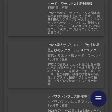
ソード・ワールド2.5 新刊情報
3週間前に更新
SW2.5のサプリやリプレイなど関連書
籍の新刊情報をまとめています。『風
塵!! 鋼のスクラップレース！』・『マギ
テックハーツ』。「ソドワの新刊って
いつ出るの？」「あのサプリはいつ発
売？」「次のサプリは何？」って方、
必見です。
SW2.5同人サプリメント『泡沫世界
星と砂のノクターン』 #ホスノク
古代オリエント風ソード・ワールド
1ヶ月前に更新
2.5
SW2.5で古代オリエント風の世界を遊
ぶための同人サプリ『泡沫世界 星と砂
のノクターン』を開発中です。現在ア
ーリー版公開中。独自の技能を4つ収
録。ジアストリ技能・アシェーラ技
能・フラグレゾ技能・トワイラー技
能。
ソドワファンフェス開催中！
ソドワのファンによるファンのため
1ヶ月前に更新
のお祭り！
2026年7/11〜20日にSW2.5オンライン