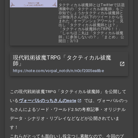
タクティカル祓魔師とはTwitterで話題
沸騰中の「タクティカル祓魔師」をご
存知でしょうかタクティカル祓魔師と
は御伽月さんの以下のツイートから生
まれた「オープンシェアワールド... 見
出し「タクティカル祓魔師とは？」
「タクティカル祓魔師のTRPG！！」
「しゃちほこ丸は「タクティカル祓魔
師」に参加しないの？」「まとめ」 公
開日：3/13
現代戦術祓魔TRPG「タクティカル祓魔
師」
https://note.com/vorpal_notch/n/n0cf2005ea8be
この現代戦術祓魔TRPG「タクティカル祓魔師」を公開して
いる
ヴォーパルのっちさんのnote
では、ヴォーパルのっ
ちさんによるソード・ワールド2.5の考察記事・オリジナル
データ・
シナリオ
・リプレイなどなどが公開されていま
す！
これらがとっても面白いし役立つし素敵なので、今回のブ