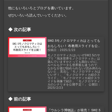
他にもいろいろとブログを書いています。
ぜひいろいろ読んでいってください。
次の記事
SW2.5モノクロマティカは とっても
おもしろい！ 布教用スライドを公
投稿日：2025/2/23
開！
モノクロマティカはいいぞSW2.5のサ
プリ『泡沫世界モノクロマティカ』は
遊んでいますかとっても面白いのに、
ルールもデータも世界観も違うので、
なかなか遊び始められない/読み終わら
ないと... 見出し「モノクロマティカは
いいぞ！」「モノクロマティカ紹介ス
ライド」「モノクロマティカ紹介スラ
イドを画像で紹介」「モノクロマティ
カのシナリオを公開予定！」 公開日：
2025/2/23
前の記事
『ウルシラ博物誌』が発売！ SW2.5