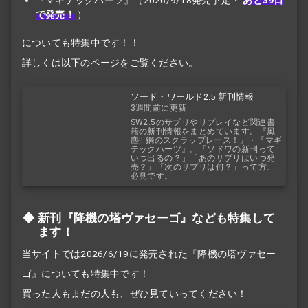
『
マギテック
ハーツ』（2026/9/18発売予定・
あと39日
で発売！
）
についても特集中です！！
詳しくは以下のページをご覧ください。
ソード・ワールド2.5 新刊情報
3週間前に更新
SW2.5のサプリやリプレイなど関連書
籍の新刊情報をまとめています。『風
塵!! 鋼のスクラップレース！』・『マギ
テックハーツ』。「ソドワの新刊って
いつ出るの？」「あのサプリはいつ発
売？」「次のサプリは何？」って方、
必見です。
新刊『降機の塔ヴァセーゴ』なども特集して
ます！
当サイトでは2026/6/19に発売された『降機の塔ヴァセー
ゴ』についても特集中です！
買った人もまだの人も、ぜひ見ていってください！