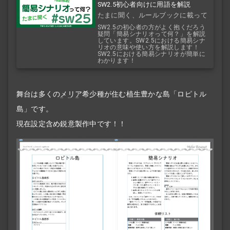
SW2.5初心者向けに用語を解説
たまに聞く、ルールブックに載って
ない用語解説
SW2.5の初心者の方がよく抱くだろう
疑問「簡易シナリオって何？」を解説
しています。SW2.5における簡易シナ
リオの意味や使い方を解説します！
SW2.5における簡易シナリオが簡単に
わかります！
舞台は多くの
メリア
希少種が住む植生豊かな島「ロピトル
島」です。
現在設定含め鋭意製作中です！！