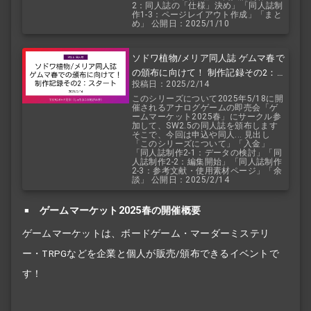
2：同人誌の「仕様」決め」「同人誌制
作1-3：ページレイアウト作成」「まと
め」 公開日：2025/1/10
ソドワ植物/メリア同人誌 ゲムマ春で
の頒布に向けて！ 制作記録その2：ス
投稿日：2025/2/14
タート
このシリーズについて2025年5/18に開
催されるアナログゲームの即売会「ゲ
ームマーケット2025春」にサークル参
加して、SW2.5の同人誌を頒布します
そこで、今回は申込や同人... 見出し
「このシリーズについて」「入金」
「同人誌制作2-1：データの検討」「同
人誌制作2-2：編集開始」「同人誌制作
2-3：参考文献・使用素材ページ」「余
談」 公開日：2025/2/14
ゲームマーケット2025春の開催概要
ゲームマーケットは、ボードゲーム・マーダーミステリ
ー・TRPGなどを企業と個人が販売/頒布できるイベントで
す！