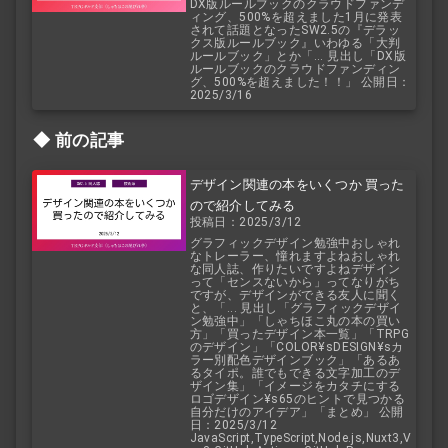
DX版ルールブックのクラウドファンデ
ィング、500%を超えました1月に発表
されて話題となったSW2.5の『デラッ
クス版ルールブック』いわゆる「大判
ルールブック」とか「... 見出し「DX版
ルールブックのクラウドファンディン
グ、500%を超えました！！」 公開日：
2025/3/16
前の記事
デザイン関連の本をいくつか 買った
ので紹介してみる
投稿日：2025/3/12
グラフィックデザイン勉強中おしゃれ
なトレーラー、憧れますよねおしゃれ
な同人誌、作りたいですよねデザイン
って「センスないから」ってなりがち
ですが、デザインができる友人に聞く
と、「... 見出し「グラフィックデザイ
ン勉強中」「しゃちほこ丸の本の買い
方」「買ったデザイン本一覧」「TRPG
のデザイン」「COLOR¥sDESIGN¥sカ
ラー別配色デザインブック」「あるあ
るタイポ。誰でもできる文字加工のデ
ザイン集」「イメージをカタチにする
ロゴデザイン¥s65のヒントで見つかる
自分だけのアイデア」「まとめ」 公開
日：2025/3/12
JavaScript,TypeScript,Node.js,Nuxt3,V