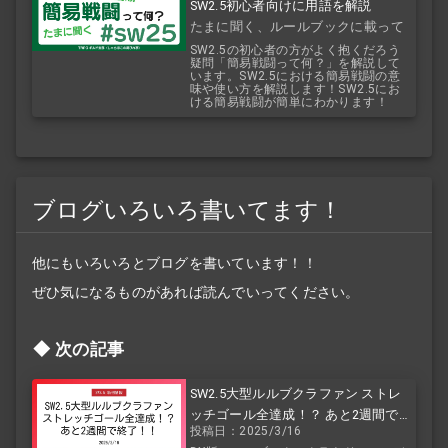
SW2.5初心者向けに用語を解説
たまに聞く、ルールブックに載って
ない用語解説
SW2.5の初心者の方がよく抱くだろう
疑問「簡易戦闘って何？」を解説して
います。SW2.5における簡易戦闘の意
味や使い方を解説します！SW2.5にお
ける簡易戦闘が簡単にわかります！
ブログいろいろ書いてます！
他にもいろいろとブログを書いています！！
ぜひ気になるものがあれば読んでいってください。
次の記事
SW2.5大型ルルブクラファン ストレ
ッチゴール全達成！？ あと2週間で終
投稿日：2025/3/16
了！！