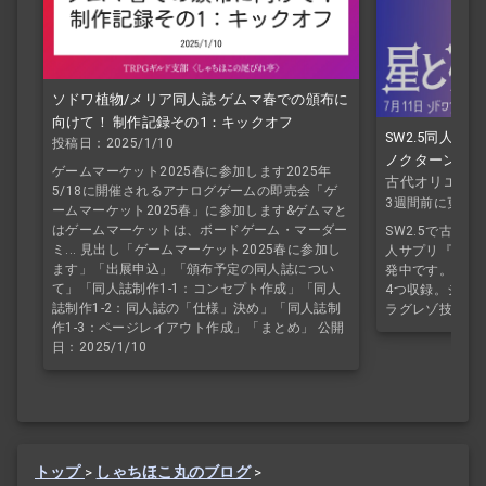
ソドワ植物/メリア同人誌 ゲムマ春での頒布に
向けて！ 制作記録その1：キックオフ
SW2.5同人サ
投稿日：2025/1/10
ノクターン』 
ゲームマーケット2025春に参加します2025年
古代オリエント
5/18に開催されるアナログゲームの即売会「ゲ
3週間前に更新
ームマーケット2025春」に参加します&ゲムマと
はゲームマーケットは、ボードゲーム・マーダー
SW2.5で古代
ミ... 見出し「ゲームマーケット2025春に参加し
人サプリ『泡沫
ます」「出展申込」「頒布予定の同人誌につい
発中です。現在
て」「同人誌制作1-1：コンセプト作成」「同人
4つ収録。ジア
誌制作1-2：同人誌の「仕様」決め」「同人誌制
ラグレゾ技能・
作1-3：ページレイアウト作成」「まとめ」 公開
日：2025/1/10
トップ
>
しゃちほこ丸のブログ
>