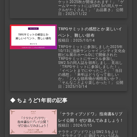
ケット2025秋が開催されます！」「ゲ
ームマーケットにはSW2.5の同人サー
クルがたくさん！」「お品書き」 公開
日：2025/11/22
TRPGサミットの感想とか 楽しいイ
ベント、難しい頒布
投稿日：2025/10/14
TRPGサミットに参加しました2025年
10/13に池袋サンシャインシティ文化会
館ビル展示ホールDにて開催された
TRPGサミットにサークル参加し、
SW2.5の同人誌を頒布しまし... 見出し
「TRPGサミットに参加しました！」
「イベントまでにやったこと」「当日
の感想」「来年はどうなって欲しい
か」「どんな頒布物が相性良いか？」
「そんなことより楽しかった！」 公開
日：2025/10/14
ちょうど1年前の記事
「ナラティブソドワ」 指南書&リプ
レイ公開！ ぜひ遊んでみましょう！
投稿日：2024/3/15
ナラティブソドワとはSW2.5をより
「ナラティブ」に遊ぼうという試み、