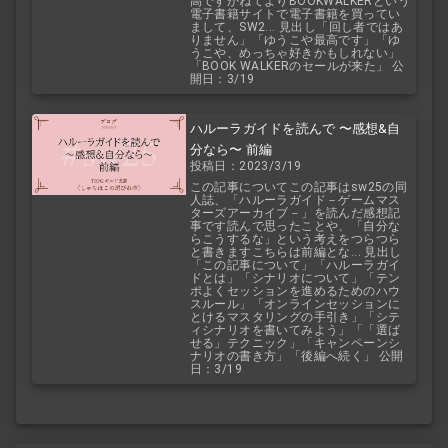
高ですかねてよりBOOKWALKERという
電子書籍サイトで電子書籍を買ってい
まして、SW2... 見出し「回し者ではあ
りません」「ゆうこや最高です」「ゆ
うこや、めっちゃ好きかもしれない」
「BOOK WALKERのセールが来た」 公
開日：3/19
ハルーラガイドを読んで 〜感想&自
分なら〜 前編
投稿日：2023/3/19
この記事についてこの記事はsw25の同
人誌、「ハルーラガイド－ゲームマス
ターズアーカイブ－」を読んだ感想記
事です読んで思ったことや、「自分な
らこうするな」という考えをつらつら
と書きますこちらは前編とな... 見出し
「この記事について」「ハルーラガイ
ドとは」「シナリオについて」「テン
ポよくセッションを進めるためのハウ
スルール」「オンラインセッションに
とけるマスタリングの手引き」「シテ
ィシナリオを書いてみよう」「「選ば
せる」テクニック」「キャンペーンシ
ナリオの書き方」「後編へ続く」 公開
日：3/19