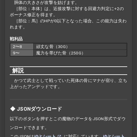
胴体の大きさが攻撃を妨げます。
［部位：本体］は、近接攻撃に対する回避力判定に+2の
ボーナス修正を得ます。
［部位：馬］のHPが0以下となった場合、この能力は失わ
れます。
戦利品
2〜8
頑丈な骨（30G）
9〜
魔力を帯びた骨（250G）
解説
かつて武士として戦っていた死体の骨にマナが宿り、立ち
上がったアンデッドです。
JSONダウンロード
以下のボタンを押すとこの魔物のデータをJSON形式でダウ
ンロードできます。
このJSONは
ゆとシート
に対応しています。
ゆとシート