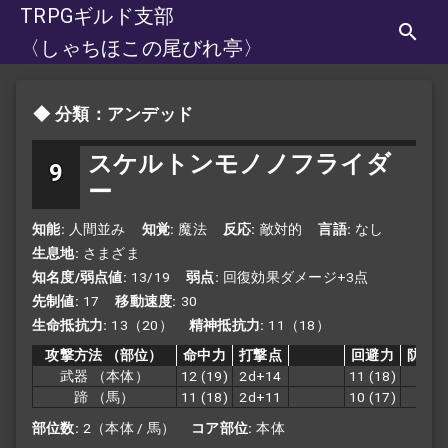
TRPGギルド支部
〈しゃちほこの尾びれ亭〉
分類：アンデッド
スケルトンモノノフライダ
9
ー
知能
人間並み
知覚
魔法
反応
敵対的
言語
なし
生息地
さまざま
知名度/弱点値
13/19
弱点
回復効果ダメージ+3点
先制値
17
移動速度
30
生命抵抗力
13（20）
精神抵抗力
11（18）
攻撃方法
（部位）
命中力
打撃点
回避力
防護
武器
（本体）
12
(19)
2d+14
11
(18)
11
蹄
（馬）
11
(18)
2d+11
10
(17)
8
部位数
2（本体 / 馬）
コア部位
本体