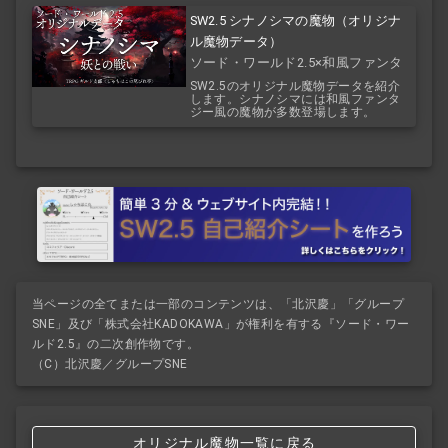
SW2.5 シナノシマの魔物（オリジナ
ル魔物データ）
ソード・ワールド2.5×和風ファンタ
ジー
SW2.5のオリジナル魔物データを紹介
します。シナノシマには和風ファンタ
ジー風の魔物が多数登場します。
当ページの全てまたは一部のコンテンツは、「北沢慶」「グループ
SNE」及び「株式会社KADOKAWA」が権利を有する『ソード・ワー
ルド2.5』の二次創作物です。
（C）北沢慶／グループSNE
オリジナル魔物一覧に戻る