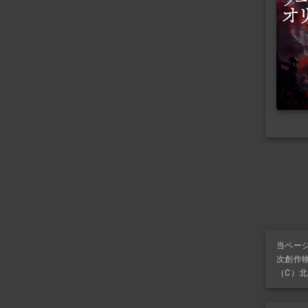
当ペー
次創作
（C）北