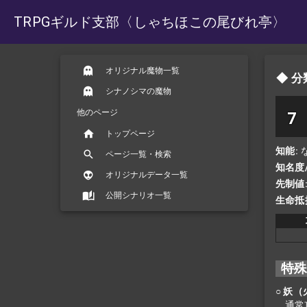
TRPGギルド支部
〈しゃちほこの尾びれ亭〉
オリジナル魔物一覧
分
シナノシマの魔物
他のページ
7
トップページ
知能
ページ一覧・検索
知名度
オリジナルデータ一覧
先制値
公開シナリオ一覧
生命抵
特
○ 妖
通常