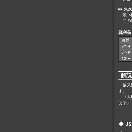
▸▸ 火
敵1
この
戦利品
自動
2〜4
5〜9
10〜
解
猫又
す。
〈大
ある」
J