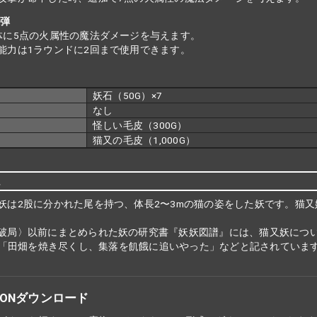
炎弾
体に5点の火属性の魔法ダメージを与えます。
能力は1ラウンドに2回まで使用できます。
妖石（50G）×7
なし
怪しい毛皮（300G）
猫又の毛皮（1,000G）
説
妖は2股に分かれた尾を持つ、体長2〜3mの猫の姿をした妖です。猫
破局〉以前にまとめられた妖の研究書『妖妖図譜』には、猫又妖につ
「田畑を焼き尽くし、集落を飢餓に追いやった」などと記されていま
SONダウンロード