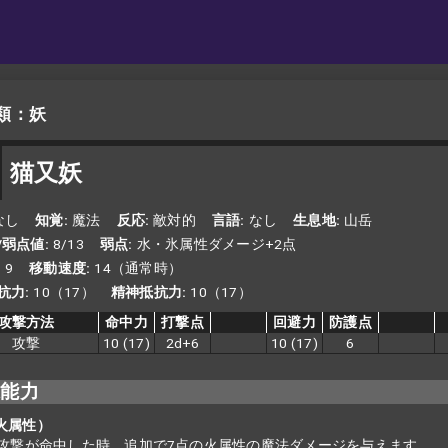
類：妖
猫又妖
なし
知覚
魔法
反応
敵対的
言語
なし
生息地
山岳
/弱点値
8/13
弱点
水・氷属性ダメージ+2点
9
移動速度
14（通常時）
抗力
10（17）
精神抵抗力
10（17）
攻撃方法
命中力
打撃点
回避力
防護点
攻撃
10
(17)
2d+6
10
(17)
6
殊能力
（火属性）
攻撃が命中した時、追加で7点の火属性の魔法ダメージを与えます。