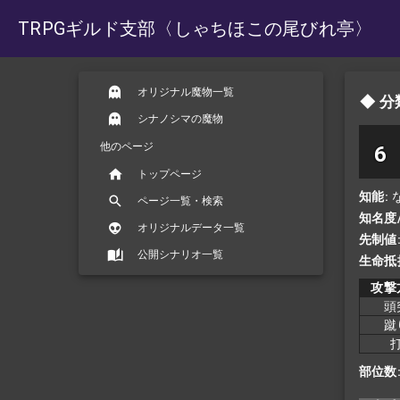
TRPGギルド支部
〈しゃちほこの尾びれ亭〉
オリジナル魔物一覧
分
シナノシマの魔物
他のページ
6
トップページ
知能
ページ一覧・検索
知名度
オリジナルデータ一覧
先制値
公開シナリオ一覧
生命抵
攻撃
頭
蹴
部位数