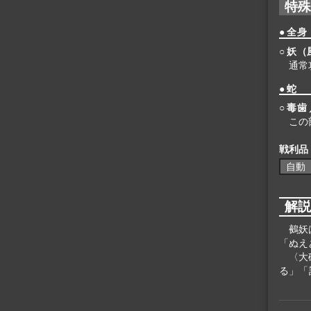
特
● 全身
○ 妖
通常
● 蛇
○ 毒歯
この
戦利品
自動
解
鵺妖
「ぬえ
〈大
る」「