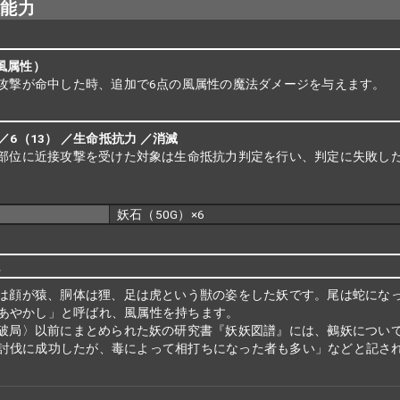
殊能力
（風属性）
攻撃が命中した時、追加で6点の風属性の魔法ダメージを与えます。
 ／6（13） ／生命抵抗力 ／消滅
部位に近接攻撃を受けた対象は生命抵抗力判定を行い、判定に失敗し
妖石（50G）×6
説
は顔が猿、胴体は狸、足は虎という獣の姿をした妖です。尾は蛇にな
あやかし」と呼ばれ、風属性を持ちます。
破局〉以前にまとめられた妖の研究書『妖妖図譜』には、鵺妖につい
討伐に成功したが、毒によって相打ちになった者も多い」などと記さ