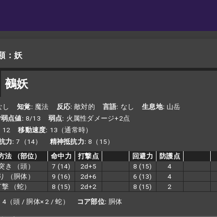
類：妖
鵺妖
なし
知覚
魔法
反応
敵対的
言語
なし
生息地
山岳
/弱点値
8/13
弱点
火属性ダメージ+2点
12
移動速度
13（通常時）
抗力
7（14）
精神抵抗力
8（15）
方法
（部位）
命中力
打撃点
回避力
防護点
突き
（頭）
7
(14)
2d+5
8
(15)
4
り
（胴体）
9
(16)
2d+6
6
(13)
4
打撃
（蛇）
8
(15)
2d+2
8
(15)
2
4（頭 / 胴体× 2 / 蛇）
コア部位
胴体