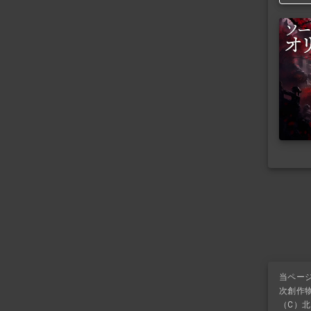
当ペー
次創作
（C）北