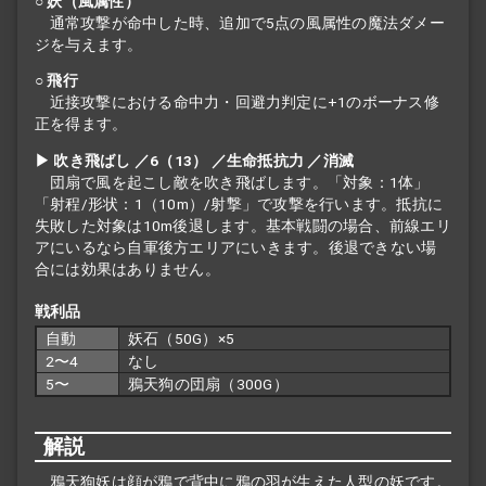
○ 妖（風属性）
通常攻撃が命中した時、追加で5点の風属性の魔法ダメー
ジを与えます。
○ 飛行
近接攻撃における命中力・回避力判定に+1のボーナス修
正を得ます。
▶ 吹き飛ばし ／6（13） ／生命抵抗力 ／消滅
団扇で風を起こし敵を吹き飛ばします。「対象：1体」
「射程/形状：1（10m）/射撃」で攻撃を行います。抵抗に
失敗した対象は10m後退します。基本戦闘の場合、前線エリ
アにいるなら自軍後方エリアにいきます。後退できない場
合には効果はありません。
戦利品
自動
妖石（50G）×5
2〜4
なし
5〜
鴉天狗の団扇（300G）
解説
鴉天狗妖は顔が鴉で背中に鴉の羽が生えた人型の妖です。