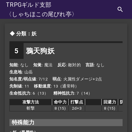
TRPGギルド支部
〈しゃちほこの尾びれ亭〉
分類：妖
5
鴉天狗妖
知能
なし
知覚
魔法
反応
敵対的
言語
なし
生息地
山岳
知名度/弱点値
7/12
弱点
火属性ダメージ+2点
先制値
11
移動速度
13（通常時）
生命抵抗力
6（13）
精神抵抗力
7（14）
攻撃方法
命中力
打撃点
回避力
防護
斬撃
8
(15)
2d+3
8
(15)
3
特殊能力