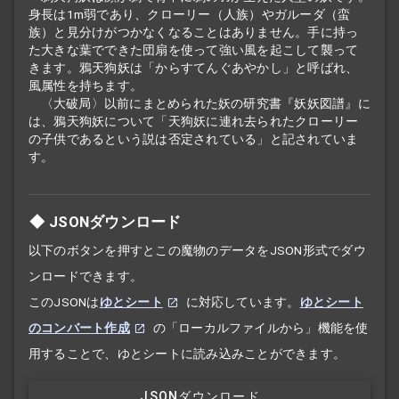
身長は1m弱であり、クローリー（人族）やガルーダ（蛮
族）と見分けがつかなくなることはありません。手に持っ
た大きな葉でできた団扇を使って強い風を起こして襲って
きます。鴉天狗妖は「からすてんぐあやかし」と呼ばれ、
風属性を持ちます。
〈大破局〉以前にまとめられた妖の研究書『妖妖図譜』に
は、鴉天狗妖について「天狗妖に連れ去られたクローリー
の子供であるという説は否定されている」と記されていま
す。
JSONダウンロード
以下のボタンを押すとこの魔物のデータをJSON形式でダウ
ンロードできます。
このJSONは
ゆとシート
に対応しています。
ゆとシート
のコンバート作成
の「ローカルファイルから」機能を使
用することで、ゆとシートに読み込みことができます。
JSONダウンロード