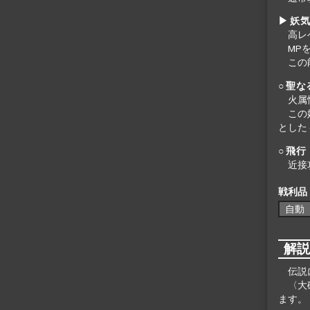
▶ 妖気
高レ
MP
この
○ 聖
火属
この
とした
○ 飛行
近接
戦利品
自動
解
伝説
〈大
ます。