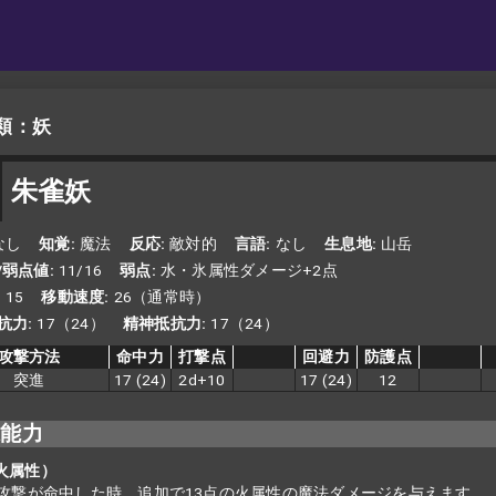
類：妖
朱雀妖
なし
知覚
魔法
反応
敵対的
言語
なし
生息地
山岳
/弱点値
11/16
弱点
水・氷属性ダメージ+2点
15
移動速度
26（通常時）
抗力
17（24）
精神抵抗力
17（24）
攻撃方法
命中力
打撃点
回避力
防護点
突進
17
(24)
2d+10
17
(24)
12
殊能力
（火属性）
攻撃が命中した時、追加で13点の火属性の魔法ダメージを与えます。