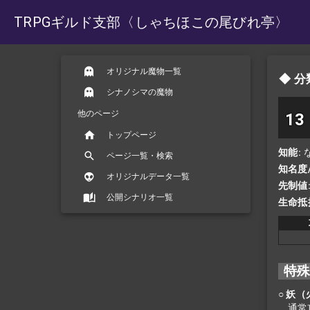
TRPGギルド支部
〈しゃちほこの尾びれ亭〉
オリジナル魔物一覧
分
シナノシマの魔物
他のページ
13
トップページ
知能
ページ一覧・検索
知名度
オリジナルデータ一覧
先制値
公開シナリオ一覧
生命抵
特
○ 妖
通常