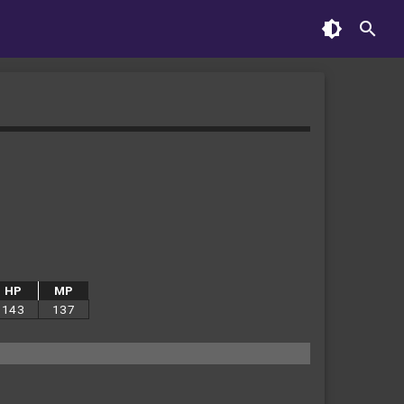
HP
MP
143
137