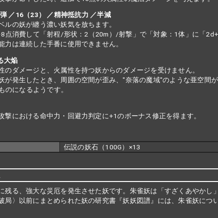
弾 ／16（23） ／精神抵抗力 ／半減
ベルの妖が纏う濃い妖気を放ちます。
を8点消費して「射程/形状：2（20m）/射撃」で「対象：1体」に「2
能力は連続した手番に使用できません。
なる大焔
性のダメージと、火属性を持つ妖からのダメージを受けません。
妖が発生したとき、周囲の空間が歪み、"奈落の魔域"のような亜空間
ものになるようです。
攻撃における命中力・回避力判定に+1のボーナス修正を得ます。
伝説の妖石（100G）×13
説
に残る、強大な災厄を発生させた妖です。朱雀妖は「すざくあやかし
破局〉以前にまとめられた妖の研究書『妖妖図譜』には、朱雀妖につ