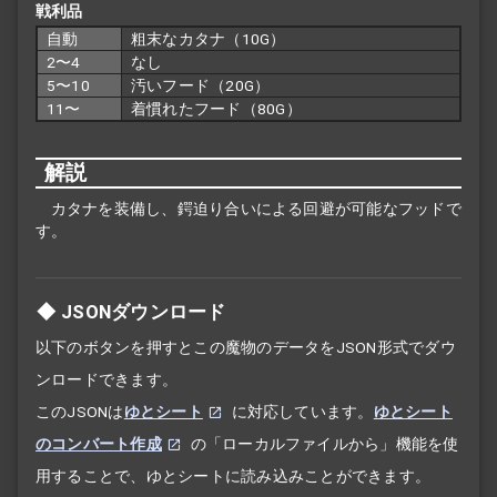
戦利品
自動
粗末なカタナ（10G）
2〜4
なし
5〜10
汚いフード（20G）
11〜
着慣れたフード（80G）
解説
カタナを装備し、鍔迫り合いによる回避が可能なフッドで
す。
JSONダウンロード
以下のボタンを押すとこの魔物のデータをJSON形式でダウ
ンロードできます。
このJSONは
ゆとシート
に対応しています。
ゆとシート
のコンバート作成
の「ローカルファイルから」機能を使
用することで、ゆとシートに読み込みことができます。