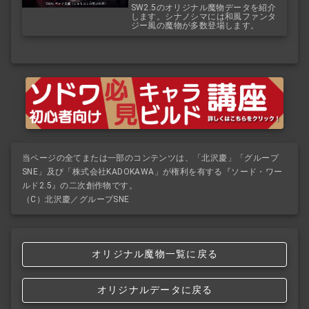
ジー
SW2.5のオリジナル魔物データを紹介
します。シナノシマには和風ファンタ
ジー風の魔物が多数登場します。
当ページの全てまたは一部のコンテンツは、「北沢慶」「グループ
SNE」及び「株式会社KADOKAWA」が権利を有する『ソード・ワー
ルド2.5』の二次創作物です。
（C）北沢慶／グループSNE
オリジナル魔物一覧に戻る
オリジナルデータに戻る