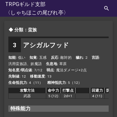
TRPGギルド支部
〈しゃちほこの尾びれ亭〉
分類：蛮族
3
アシガルフッド
知能
低い
知覚
五感
反応
敵対的
穢れ
2
言語
汎用蛮族語、妖魔語
生息地
草原
知名度/弱点値
7/12
弱点
魔法ダメージ+2点
先制値
12
移動速度
13
生命抵抗力
4（11）
精神抵抗力
5（12）
攻撃方法
命中力
打撃点
回避力
防護
武器
5
(12)
2d+1
4
(11)
2
特殊能力