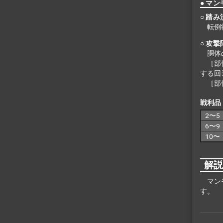
● マ
○ 踏み
転倒
○ 攻撃
胴体
［部
する回
［部
戦利品
2〜5
6〜9
10〜
解
マン
す。