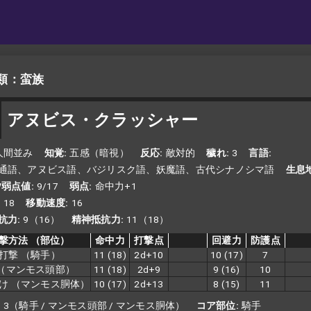
類：蛮族
アヌビス・クラッシャー
人間並み
知覚
五感（暗視）
反応
敵対的
穢れ
3
言語
通語、アヌビス語、バジリスク語、妖魔語、古代シナノシマ語
生息
/弱点値
9/17
弱点
命中力+1
18
移動速度
16
抗力
9（16）
精神抵抗力
11（18）
撃方法
（部位）
命中力
打撃点
回避力
防護点
打撃
（騎手）
11
(18)
2d+10
10
(17)
7
（マンモス頭部）
11
(18)
2d+9
9
(16)
10
つけ
（マンモス胴体）
10
(17)
2d+13
8
(15)
11
3（騎手 / マンモス頭部 / マンモス胴体）
コア部位
騎手