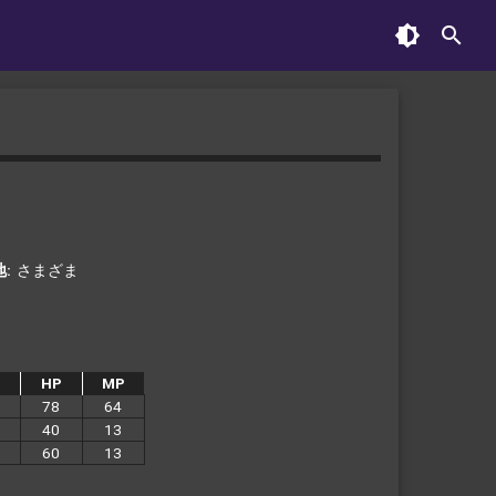
地
さまざま
HP
MP
78
64
40
13
60
13