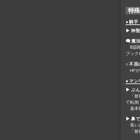
特
● 騎手
▶ 神
🗨 魔
戦闘
ブック
○ 不屈
HP
● マ
▶ ぶん
「射
て転倒
基本
▶ 鼻で
長い
「射