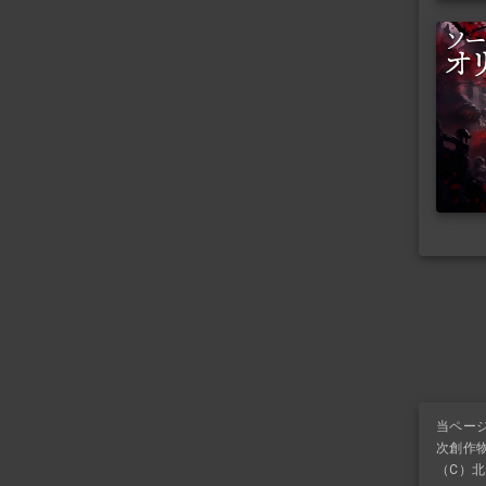
当ペー
次創作
（C）北