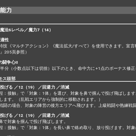
殊能力
聖魔法6レベル／魔力7（14）
法適性
特技《マルチアクション》《魔法拡大/すべて》を使用できます。宣言
I』205頁参照）
の闘争心II
が半分（小数点以下は切捨）以下のとき、命中力に+1点のボーナス修
ンモス頭部
投げる ／12（19） ／回避力 ／消滅
程：接触」で「対象：1体」を選び、対象を鼻で掴んで投げ飛ばします。
します。（乱戦エリアから強制的に移動されます。）
戦闘の場合、対象の陣営の後方エリアへ飛びます。上級戦闘や熟練戦
投げる ／12（19） ／回避力 ／消滅
鼻で対象を掴んで投げ飛ばします。
程：接触」で「対象：1体」を長い鼻で絡め取り、放り投げます。対象