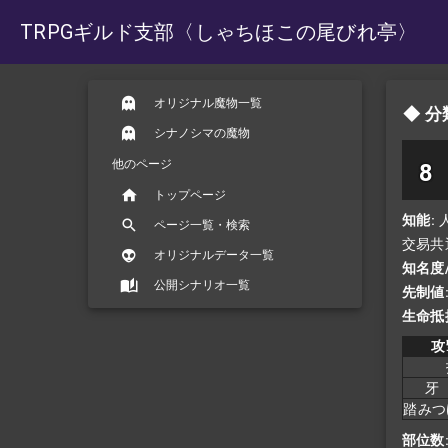
TRPGギルド支部
〈しゃちほこの尾びれ亭〉
オリジナル魔物一覧
分
シナノシマの魔物
他のページ
8
トップページ
知能
ページ一覧・検索
交易共
オリジナルデータ一覧
知名度
公開シナリオ一覧
先制値
生命抵
攻
牙
踏み
部位数