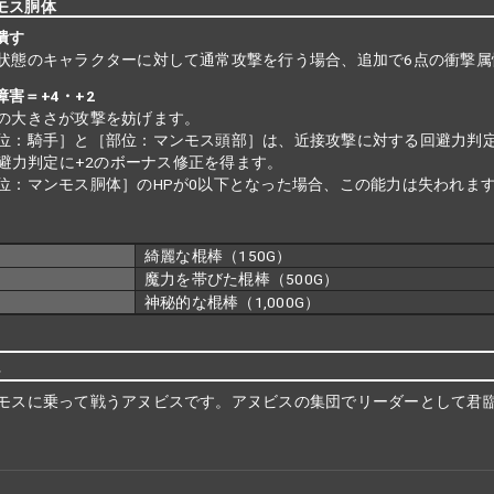
ンモス胴体
潰す
状態のキャラクターに対して通常攻撃を行う場合、追加で6点の衝撃属
障害＝+4・+2
の大きさが攻撃を妨げます。
位：騎手］と［部位：マンモス頭部］は、近接攻撃に対する回避力判定
避力判定に+2のボーナス修正を得ます。
位：マンモス胴体］のHPが0以下となった場合、この能力は失われま
綺麗な棍棒（150G）
魔力を帯びた棍棒（500G）
神秘的な棍棒（1,000G）
説
モスに乗って戦うアヌビスです。アヌビスの集団でリーダーとして君