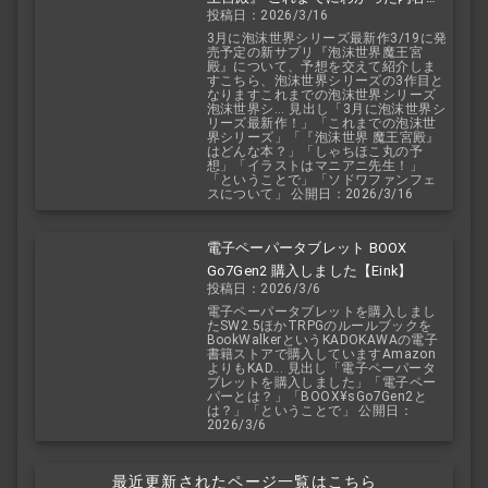
投稿日：2026/3/16
予想を交えて紹介
3月に泡沫世界シリーズ最新作3/19に発
売予定の新サプリ『泡沫世界魔王宮
殿』について、予想を交えて紹介しま
すこちら、泡沫世界シリーズの3作目と
なりますこれまでの泡沫世界シリーズ
泡沫世界シ... 見出し「3月に泡沫世界シ
リーズ最新作！」「これまでの泡沫世
界シリーズ」「『泡沫世界 魔王宮殿』
はどんな本？」「しゃちほこ丸の予
想」「イラストはマニアニ先生！」
「ということで」「ソドワファンフェ
スについて」 公開日：2026/3/16
電子ペーパータブレット BOOX
Go7Gen2 購入しました【Eink】
投稿日：2026/3/6
電子ペーパータブレットを購入しまし
たSW2.5ほかTRPGのルールブックを
BookWalkerというKADOKAWAの電子
書籍ストアで購入していますAmazon
よりもKAD... 見出し「電子ペーパータ
ブレットを購入しました」「電子ペー
パーとは？」「BOOX¥sGo7Gen2と
は？」「ということで」 公開日：
2026/3/6
最近更新されたページ一覧はこちら