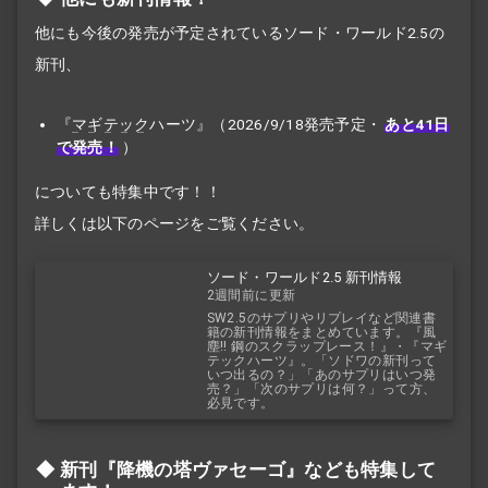
他にも今後の発売が予定されているソード・ワールド2.5の
新刊、
『
マギテック
ハーツ』（2026/9/18発売予定・
あと41日
で発売！
）
についても特集中です！！
詳しくは以下のページをご覧ください。
ソード・ワールド2.5 新刊情報
2週間前に更新
SW2.5のサプリやリプレイなど関連書
籍の新刊情報をまとめています。『風
塵!! 鋼のスクラップレース！』・『マギ
テックハーツ』。「ソドワの新刊って
いつ出るの？」「あのサプリはいつ発
売？」「次のサプリは何？」って方、
必見です。
新刊『降機の塔ヴァセーゴ』なども特集して