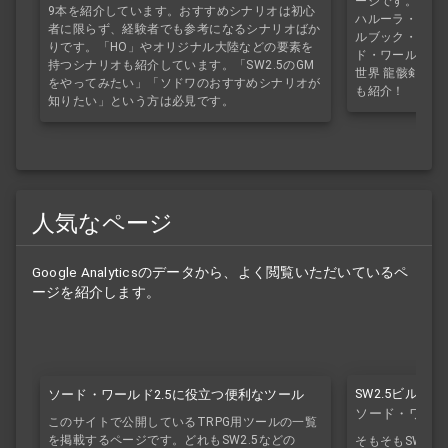
ージです。ライ
9本を紹介しています。おすすめシナリオは初心
ハルーラ・エイ
者に限らず、経験者でも参考になるシナリオばか
ルブック・サプ
りです。「HO」やオリジナル大陸などの要素を
ド・ワールド2.
持つシナリオも紹介しています。「SW2.5のGM
世界 龍骸剣刃
をやってみたい」「ソドワのおすすめシナリオが
も紹介！
知りたい」という方は必見です。
人気なページ
Google Analyticsのデータから、よく閲覧いただいているペ
ージを紹介します。
SW2.5ビルド
ソード・ワールド2.5に役立つ便利なツール
ソード・ワール
このサイトで公開しているTRPG用ツールの一覧
を掲載するページです。どれもSW2.5などの
そもそもSW2.