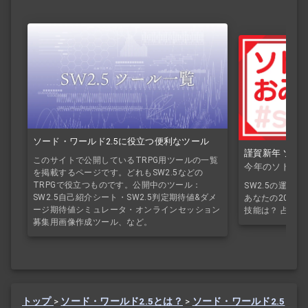
ソード・ワールド2.5に役立つ便利なツール
謹賀新年 ソド
このサイトで公開しているTRPG用ツールの一覧
今年のソドワ
を掲載するページです。どれもSW2.5などの
TRPGで役立つものです。公開中のツール：
SW2.5の運勢
SW2.5自己紹介シート・SW2.5判定期待値&ダメ
あなたの2026
ージ期待値シミュレータ・オンラインセッション
技能は？ 占っ
募集用画像作成ツール、など。
トップ
>
ソード・ワールド2.5とは？
>
ソード・ワールド2.5