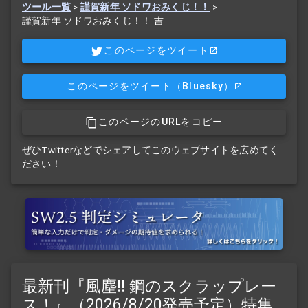
ツール一覧
>
謹賀新年 ソドワおみくじ！！
>
謹賀新年 ソドワおみくじ！！ 吉
このページをツイート
このページをツイート
（Bluesky）
このページのURLをコピー
ぜひTwitterなどでシェアしてこのウェブサイトを広めてく
ださい！
最新刊『風塵!! 鋼のスクラップレー
ス！』（2026/8/20発売予定）特集