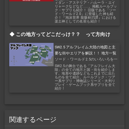
ィダン・アステリア・ハルーラ・エイ
リャークなどなど……。掲載ルールブッ
ク・サプリも紹介！ 旧版である「ソー
ド・ワールド2.0」に登場した神も紹
介！『泡沫世界 龍骸剣刃譚』における
楽土神としての名前も紹介！
この地方ってどこだっけ？？ って方向け
SW2.5 アルフレイム大陸の地図と主
要な街やエリアを解説！！ 地方一覧
ソード・ワールド2.5のいろいろを一
覧で！
SW2.5の舞台である「アルフレイム大
陸」の全ての地方と国・街を紹介しま
す。地形や遺跡などもこれまでに出た
ものを全て紹介。ルールブック・ツア
ー系サプリ・博物誌シリーズ・大判リ
プレイ・ゲームブック系サプリを全て
紹介！
関連するページ