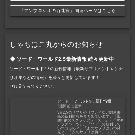
『アンブロシオの百迷宮』関連ページはこちら
しゃちほこ丸からのお知らせ
ソード・ワールド2.5最新情報 続々更新中
ソード・ワールド2.5の新刊情報（最新
サプリメント
や
シナ
リオ
集などの情報）を続々と更新しています！
ぜひ見てみてください。
ソード・ワールド2.5 新刊情報
2週間前に更新
SW2.5のサプリやリプレイなど関連書
籍の新刊情報をまとめています。『風
塵!! 鋼のスクラップレース！』・『マギ
テックハーツ』。「ソドワの新刊って
いつ出るの？」「あのサプリはいつ発
売？」「次のサプリは何？」って方、