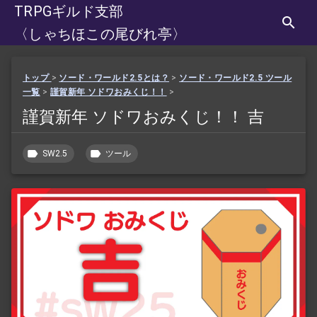
TRPGギルド支部
〈しゃちほこの尾びれ亭〉
トップ
>
ソード・ワールド2.5とは？
>
ソード・ワールド2.5 ツール
一覧
>
謹賀新年 ソドワおみくじ！！
>
謹賀新年 ソドワおみくじ！！ 吉
SW2.5
ツール