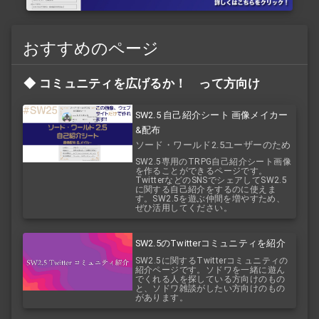
おすすめのページ
コミュニティを広げるか！ って方向け
SW2.5 自己紹介シート 画像メイカー
&配布
ソード・ワールド2.5ユーザーのため
のTRPG自己紹介シート
SW2.5専用のTRPG自己紹介シート画像
を作ることができるページです。
TwitterなどのSNSでシェアしてSW2.5
に関する自己紹介をするのに使えま
す。SW2.5を遊ぶ仲間を増やすため、
ぜひ活用してください。
SW2.5のTwitterコミュニティを紹介
SW2.5に関するTwitterコミュニティの
紹介ページです。ソドワを一緒に遊ん
でくれる人を探している方向けのもの
と、ソドワ雑談がしたい方向けのもの
があります。