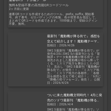
無料&登録不要の高性能QRコードツール
2ヶ月前に更新
連番QRコードを作成するためのツール。prefix, suffix, 開始番
号、終了番号、ゼロパディングの有無、色や背景色を指定して、
まとめてQRコードを作成できます。1000個まで。登録ログイン
不要。無料。
最新刊『魔動機が降る街で』 感想を
交えて紹介します！ 魔動機テーマの
投稿日：2026/4/26
小説！ おもしろいデータも多数！
SW2.5最新刊『魔動機が降る街で』が
発売4/20にSW2.5の最新刊となる『冒
険譚＋データ集魔動機が降る街で』が
発売されました魔動機が塔から降って
くる、ミスリア地方を舞台とした小説
11... 見出し「SW2.5最新刊『魔動機が
降る街で』が発売！！」「ミスリア地
方」「ミスリア地方の各都市」「各物
語を感想を交えて軽く紹介！」「6月に
『降機の塔ヴァセーゴ』発売！」 公開
日：2026/4/26
ついに来た魔動機文明時代！ 4月に発
売のソドワ最新刊 『魔動機が降る街
投稿日：2026/4/4
で』 紹介・予想・考察！
SW2.5最新刊『魔動機が降る街で』ソ