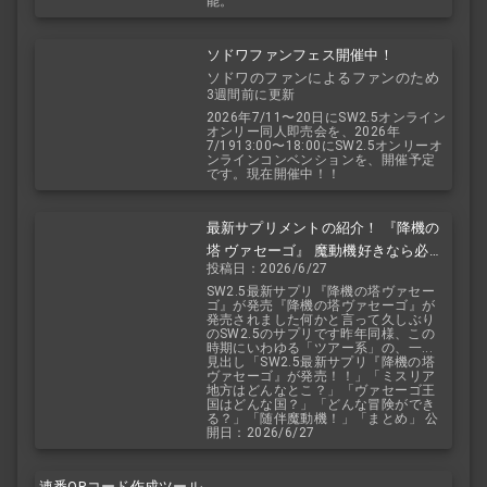
能。
ソドワファンフェス開催中！
ソドワのファンによるファンのため
3週間前に更新
のお祭り！
2026年7/11〜20日にSW2.5オンライン
オンリー同人即売会を、2026年
7/1913:00〜18:00にSW2.5オンリーオ
ンラインコンベンションを、開催予定
です。現在開催中！！
最新サプリメントの紹介！ 『降機の
塔 ヴァセーゴ』 魔動機好きなら必
投稿日：2026/6/27
見！ 随伴魔動機と旅に出よう！
SW2.5最新サプリ『降機の塔ヴァセー
ゴ』が発売『降機の塔ヴァセーゴ』が
発売されました何かと言って久しぶり
のSW2.5のサプリです昨年同様、この
時期にいわゆる「ツアー系」の、一...
見出し「SW2.5最新サプリ『降機の塔
ヴァセーゴ』が発売！！」「ミスリア
地方はどんなとこ？」「ヴァセーゴ王
国はどんな国？」「どんな冒険ができ
る？」「随伴魔動機！」「まとめ」 公
開日：2026/6/27
連番QRコード作成ツール