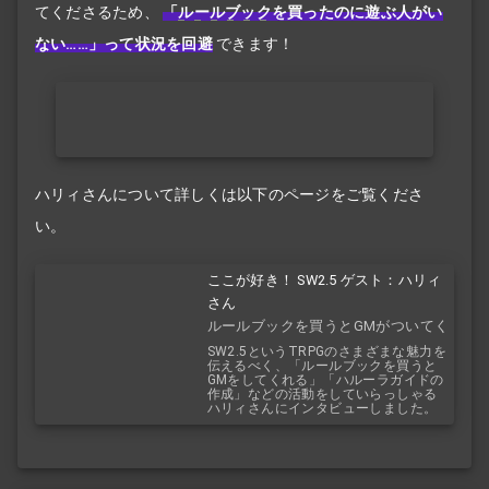
てくださるため、
「
ルールブック
を買ったのに遊ぶ人がい
ない……」って状況を回避
できます！
ハリィさんについて詳しくは以下のページをご覧くださ
い。
ここが好き！ SW2.5 ゲスト：ハリィ
さん
ルールブックを買うとGMがついてく
る！？
SW2.5というTRPGのさまざまな魅力を
伝えるべく、「ルールブックを買うと
GMをしてくれる」「ハルーラガイドの
作成」などの活動をしていらっしゃる
ハリィさんにインタビューしました。