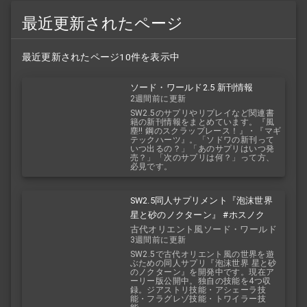
最近更新されたページ
最近更新されたページ10件を表示中
ソード・ワールド2.5 新刊情報
2週間前に更新
SW2.5のサプリやリプレイなど関連書
籍の新刊情報をまとめています。『風
塵!! 鋼のスクラップレース！』・『マギ
テックハーツ』。「ソドワの新刊って
いつ出るの？」「あのサプリはいつ発
売？」「次のサプリは何？」って方、
必見です。
SW2.5同人サプリメント『泡沫世界
星と砂のノクターン』 #ホスノク
古代オリエント風ソード・ワールド
3週間前に更新
2.5
SW2.5で古代オリエント風の世界を遊
ぶための同人サプリ『泡沫世界 星と砂
のノクターン』を開発中です。現在ア
ーリー版公開中。独自の技能を4つ収
録。ジアストリ技能・アシェーラ技
能・フラグレゾ技能・トワイラー技