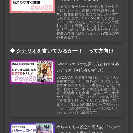
キャラクターシートを作れるサービス
「ゆとシート」の使い方を紹介しま
す。画像多数で初めてでも分かりやす
く紹介します。SW2.5のキャラクター
シートの作り方を、ルールブックの流
れに沿って説明していきます。ココフ
ォリアへのコマ出力の仕方やテキスト
整形の仕方も説明します。SW2.5の初
心者必見です。
シナリオ
を書いてみるかー！ って方向け
SW2.5 シナリオの探し方とおすすめ
シナリオ【初心者GM向け】
SW2.5の初心者GM向けに、「シナリオ
を探す方法」と「無料公開されている
おすすめシナリオ」9本を紹介していま
す。おすすめシナリオは初心者に限ら
ず、経験者でも参考になるシナリオば
かりです。「HO」やオリジナル大陸な
どの要素を持つシナリオも紹介してい
ます。「SW2.5のGMをやってみたい」
「ソドワのおすすめシナリオが知りた
い」という方は必見です。
めちゃくちゃ役立つ同人誌 『ハルー