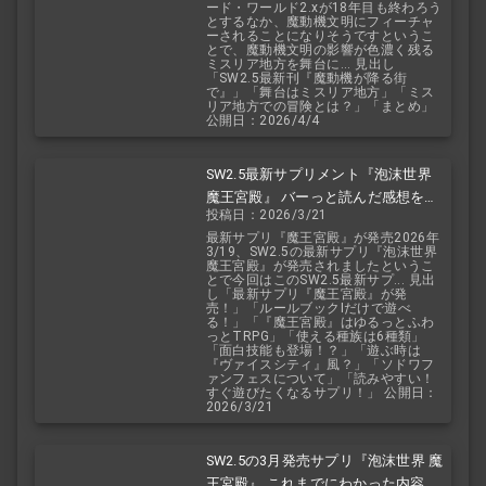
ード・ワールド2.xが18年目も終わろう
とするなか、魔動機文明にフィーチャ
ーされることになりそうですというこ
とで、魔動機文明の影響が色濃く残る
ミスリア地方を舞台に... 見出し
「SW2.5最新刊『魔動機が降る街
で』」「舞台はミスリア地方」「ミス
リア地方での冒険とは？」「まとめ」
公開日：2026/4/4
SW2.5最新サプリメント『泡沫世界
魔王宮殿』 バーっと読んだ感想を交
投稿日：2026/3/21
えて紹介します！！
最新サプリ『魔王宮殿』が発売2026年
3/19、SW2.5の最新サプリ『泡沫世界
魔王宮殿』が発売されましたというこ
とで今回はこのSW2.5最新サプ... 見出
し「最新サプリ『魔王宮殿』が発
売！」「ルールブックIだけで遊べ
る！」「『魔王宮殿』はゆるっとふわ
っとTRPG」「使える種族は6種類」
「面白技能も登場！？」「遊ぶ時は
『ヴァイスシティ』風？」「ソドワフ
ァンフェスについて」「読みやすい！
すぐ遊びたくなるサプリ！」 公開日：
2026/3/21
SW2.5の3月発売サプリ『泡沫世界 魔
王宮殿』 これまでにわかった内容を