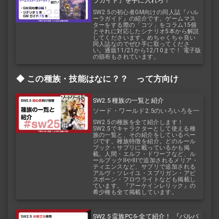
ラガイド』を手に入れろ！
SW2.5の初心者GM向けの同人誌『ハル
ーラガイド』の紹介です。ゲームマス
ターをする際の「コツ」をコラム15個
とそれに対応したシナリオ5本から解説
してくださいます。めちゃくちゃ良い
同人誌なのでぜひ手に取ってくださ
い。通販11/21から12/10まで！ 電子版
の頒布もされています。
この種族・技能はなに？？ って方向け
SW2.5 種族の一覧と紹介
ソード・ワールド2.5のいろいろを一
覧で！
SW2.5の種族を全て紹介します！
SW2.5でキャラクターとして使える種
族の一覧と、その紹介をしているペー
ジです。種族特徴を紹介。どのルール
ブック・サプリに載っているかも掲
載。人間・エルフ・ドワーフなど、ル
ールブックIIやIIIで追加されるメリア・
ティエンスなど、サプリで追加される
アルヴ・ソレイユ・スプリガン・アビ
スボーン・フロウライトなども掲載し
ています。『アーケインレリック』の
希少種も全て掲載しています。
SW2.5 蛮族PCを全て紹介！ 『バルバ