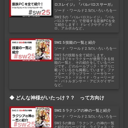
ロスレイジ』『バルバロスサーガ』
ソード・ワールド2.5のいろいろを一
覧で！
SW2.5の『バルバロスレイジ』『バル
バロスサーガ』で登場する蛮族PCを全
て紹介します！ ドレイクやディアボ
ロ、アルボルなど。
SW2.5 技能の一覧と紹介
ソード・ワールド2.5のいろいろを一
覧で！
SW2.5の技能を全て紹介します。
SW2.5でキャラクターが使用できる技
能の一覧と、その紹介をしているペー
ジです。どのルールブック・サプリに
載っているかも掲載しています。ファ
イター・グラップラー・ソーサラー・
プリースト・ドルイド・ウォーリーダ
ー・バトルダンサー・アビスゲイザー
など。
どんな神様がいたっけ？？ って方向け
SW2.5 ラクシアの神の一覧と紹介
ソード・ワールド2.5のいろいろを一
覧で！
SW2.5の舞台「ラクシア」の神の一覧
と紹介のページです。ライフォス・テ